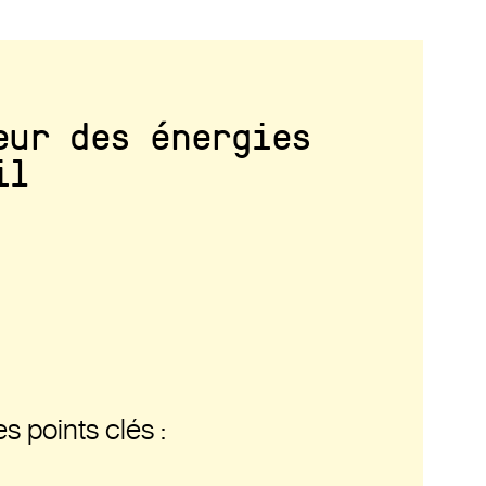
eur des énergies
il
s points clés :