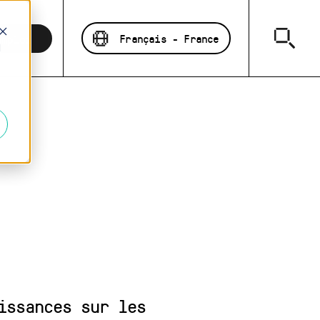
Français - France
emploi
d
issances sur les