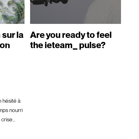
sur la
Are you ready to feel
ion
the ieteam_ pulse?
 hésité à
emps nourri
crise...