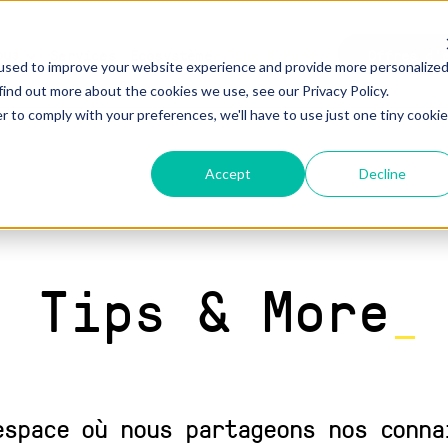
ous
Offres d'
Services
Écosystème
Tips & More
used to improve your website experience and provide more personalize
find out more about the cookies we use, see our Privacy Policy.
r to comply with your preferences, we'll have to use just one tiny cookie
Accept
Decline
Tips & More
_
espace où nous partageons nos conna