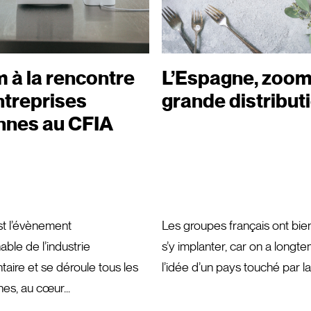
 à la rencontre
L’Espagne, zoom 
ntreprises
grande distribut
nnes au CFIA
st l’évènement
Les groupes français ont bien
able de l’industrie
s’y implanter, car on a longt
taire et se déroule tous les
l’idée d’un pays touché par la 
es, au cœur...