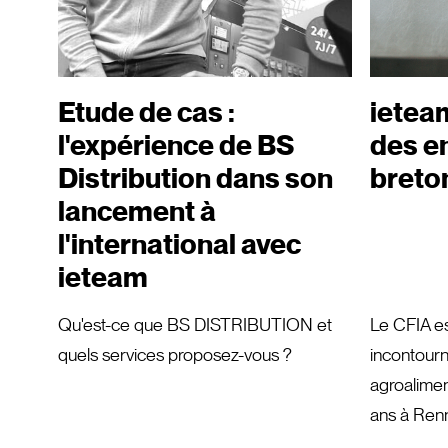
Etude de cas :
ieteam
l'expérience de BS
des e
Distribution dans son
breto
lancement à
l'international avec
ieteam
Qu'est-ce que BS DISTRIBUTION et
Le CFIA e
quels services proposez-vous ?
incontourn
agroalimen
ans à Renn