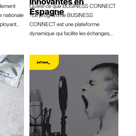
innovantes en
illement
Qu'est-ce que BUSINESS CONNECT
Espagne
e nationale
?Le programme BUSINESS
loyant...
CONNECT est une plateforme
dynamique qui facilite les échanges,...
ieteam_