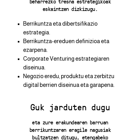
beharrezko tresna estrategikoak
eskaintzen dizkizugu.
Berrikuntza eta dibertsifikazio
estrategia.
Berrikuntza-ereduen definizioa eta
ezarpena.
Corporate Venturing estrategiaren
diseinua.
Negozio eredu, produktu eta zerbitzu
digital berrien diseinua eta garapena.
Guk jarduten dugu
eta zure erakundearen barruan
berrikuntzaren eragile nagusiak
bultzatzen ditugu, etengabeko