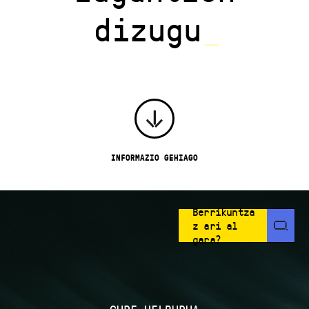
dizugu
_
INFORMAZIO GEHIAGO
Berrikuntza
z ari al
gara?