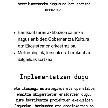
berrikuntzarako ingurune bat sortzea
erraztuz.
Berrikuntzaren aktibazioa palanka
nagusien bidez: Gobernantza, Kultura
eta Ekosistemen orkestrazioa.
Metodologiak, tresnak eta berrikuntza-
ibilgailuak sortzea.
Inplementatzen dugu
eta ikuspegi estrategikoa eta operatiboa
emaitza ukigarrietan eraldatzen dugu,
zure berrikuntza proiektuen exekuzioan
lagunduz, hazkundea eta eraginkortasuna