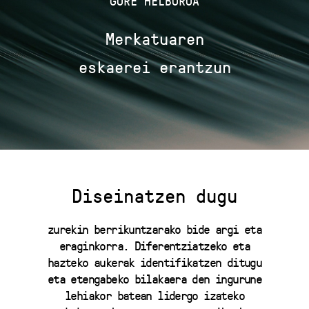
GURE HELBURUA
Merkatuaren
eskaerei erantzun
Diseinatzen dugu
zurekin berrikuntzarako bide argi eta
eraginkorra. Diferentziatzeko eta
hazteko aukerak identifikatzen ditugu
eta etengabeko bilakaera den ingurune
lehiakor batean lidergo izateko