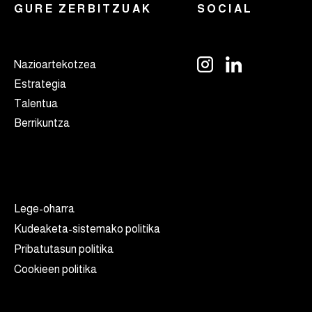
GURE ZERBITZUAK
SOCIAL
Nazioartekotzea
Estrategia
Talentua
Berrikuntza
Lege-oharra
Kudeaketa-sistemako politika
Pribatutasun politika
Cookieen politika