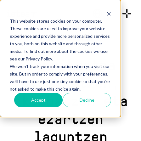
_
This website stores cookies on your computer.
These cookies are used to improve your website
experience and provide more personalized services
BERRIKUNTZA
to you, both on this website and through other
media. To find out more about the cookies we use,
Berrikuntza
see our Privacy Policy.
We won't track your information when you visit our
site. But in order to comply with your preferences,
diseinatzen,
we'll have to use just one tiny cookie so that you're
not asked to make this choice again.
aktibatzen eta
Accept
Decline
ezartzen
laguntzen