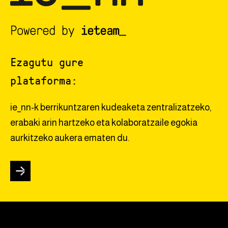
Ezagutu gure
plataforma:
ie_nn-k berrikuntzaren kudeaketa zentralizatzeko,
erabaki arin hartzeko eta kolaboratzaile egokia
aurkitzeko aukera ematen du.