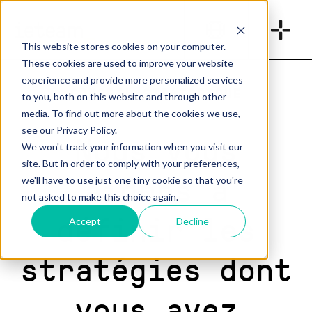
_
This website stores cookies on your computer.
These cookies are used to improve your website
experience and provide more personalized services
CONSEIL STRATÉGIQUE
to you, both on this website and through other
media. To find out more about the cookies we use,
see our Privacy Policy.
Nous vous
We won't track your information when you visit our
site. But in order to comply with your preferences,
aidons à
we'll have to use just one tiny cookie so that you're
not asked to make this choice again.
définir les
Accept
Decline
stratégies dont
vous avez