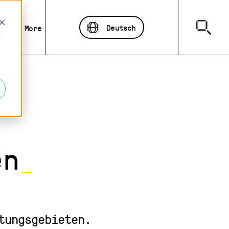
Deutsch
ips & More
d
en
_
tungsgebieten.