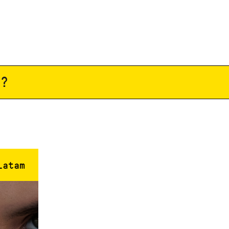
n?
Latam