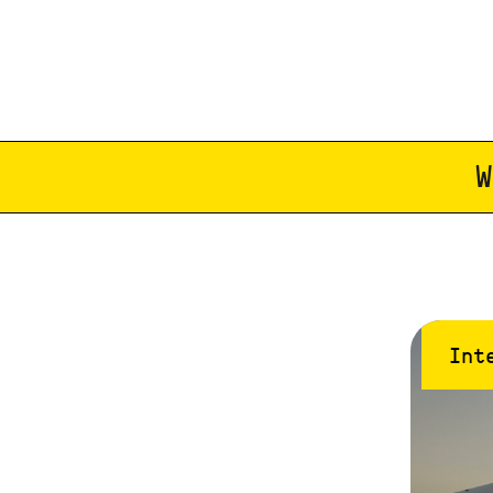
W
Int