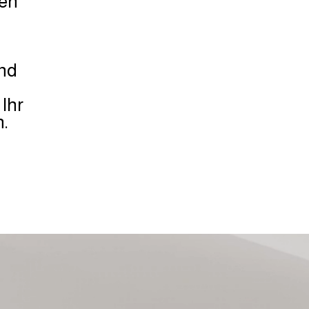
zen
nd
n
 Ihr
.