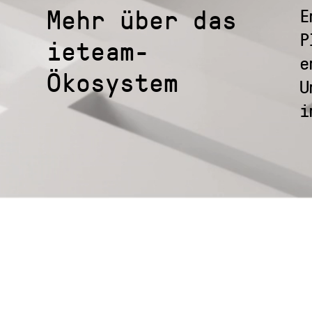
Mehr über das
E
P
ieteam-
e
Ökosystem
U
i