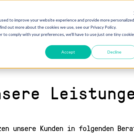
Über uns
Leistungen
Ökosystem
T
used to improve your website experience and provide more personalize
find out more about the cookies we use, see our Privacy Policy.
r to comply with your preferences, we'll have to use just one tiny cookie
Accept
Decline
nsere Leistung
zen unsere Kunden in folgenden Bera